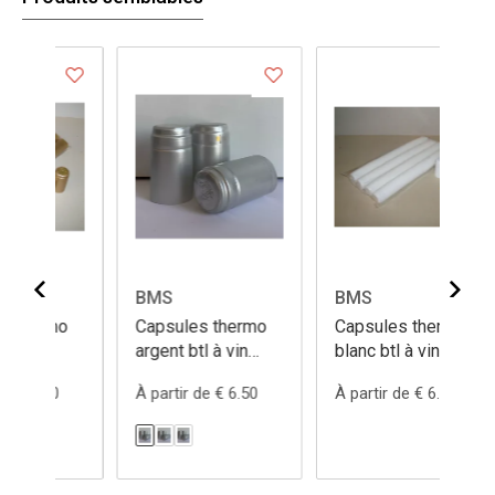
BMS
BMS
B
mo
Capsules thermo
Capsules thermo
Ca
argent btl à vin
blanc btl à vin
cu
Ø30/H55
Ø30/H55
Ø
0
À partir de € 6.50
À partir de € 6.50
À 