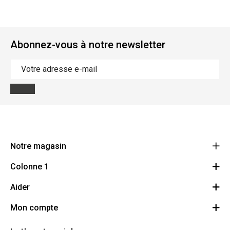
Abonnez-vous à notre newsletter
Notre magasin
Colonne 1
BMS Champetterke
Brugsesteenweg 313
Aider
Droit de révocation
8520 Kuurne
Route
Mon compte
Démonstrations
056 71 46 65
BE 0470.555.017
A propos
Se connecter/S'inscrire