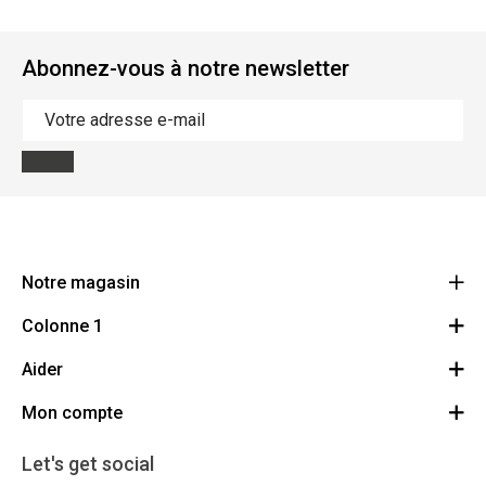
Abonnez-vous à notre newsletter
Notre magasin
Colonne 1
BMS Champetterke
Brugsesteenweg 313
Aider
Droit de révocation
8520 Kuurne
Route
Mon compte
Démonstrations
056 71 46 65
BE 0470.555.017
A propos
Se connecter/S'inscrire
Let's get social
Contact