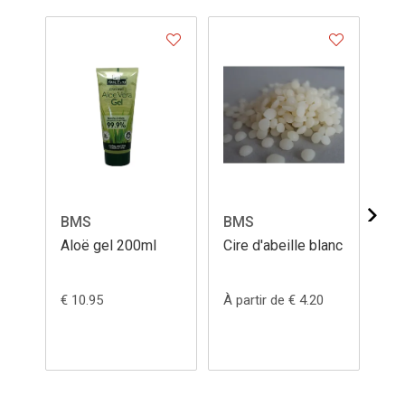
BMS
BMS
B
Aloë gel 200ml
Cire d'abeille blanc
Cir
feu
19
€ 10.95
À partir de € 4.20
€ 6