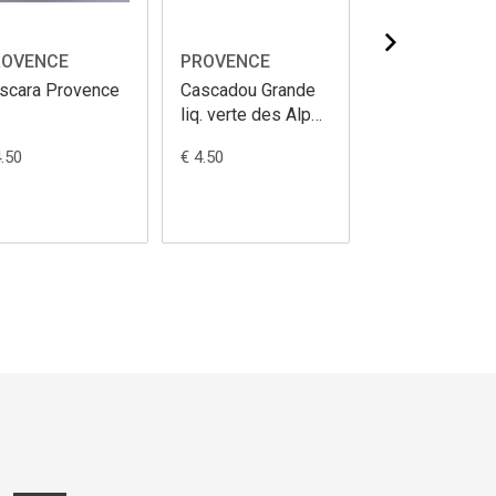
ROVENCE
PROVENCE
PROVENCE
scara Provence
Cascadou Grande
Cherry brandy
liq. verte des Alpes
Provence
Provence
4.50
€ 4.50
À partir de € 4.