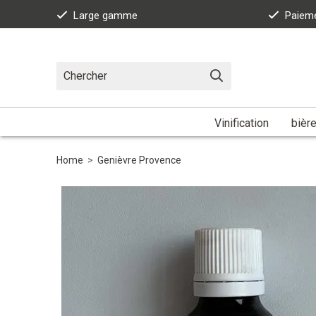
Large gamme
Paieme
Vinification
bièr
Home
>
Genièvre Provence