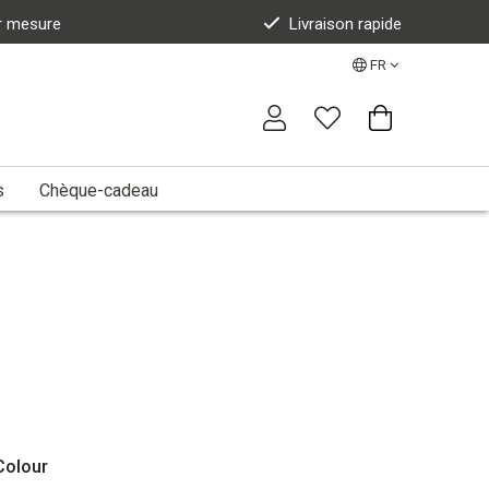
r mesure
Livraison rapide
FR
s
Chèque-cadeau
olour