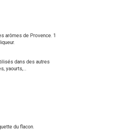
les arômes de Provence. 1
liqueur.
tilisés dans des autres
s, yaourts,…
quette du flacon.