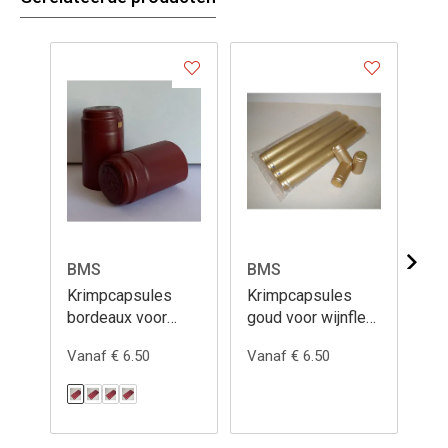
BMS
BMS
B
Krimpcapsules
Krimpcapsules
Kr
bordeaux voor
goud voor wijnfles
zil
wijnfles
Ø30/H55
Ø3
Vanaf € 6.50
Vanaf € 6.50
Van