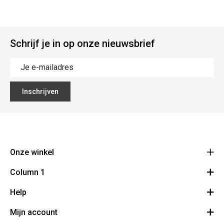
Schrijf je in op onze nieuwsbrief
Inschrijven
Onze winkel
Column 1
BMS Champetterke
Brugsesteenweg 313
Help
Bestelling herroepen
8520 Kuurne
Route
Mijn account
Demonstraties
056 71 46 65