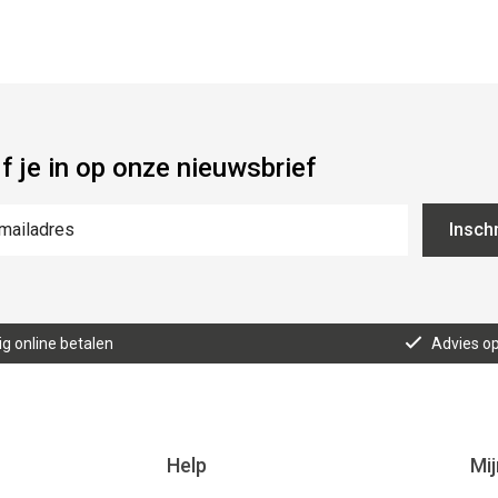
jf je in op onze nieuwsbrief
Inschr
lig online betalen
Advies o
Help
Mi