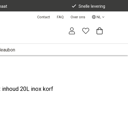
maat
Snelle levering
Contact
FAQ
Over ons
NL
deaubon
: inhoud 20L inox korf