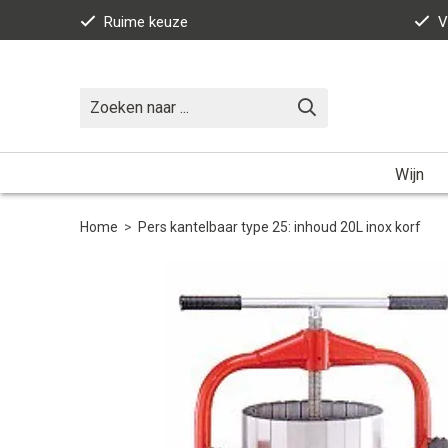
Ruime keuze
V
Wijn
Home
>
Pers kantelbaar type 25: inhoud 20L inox korf