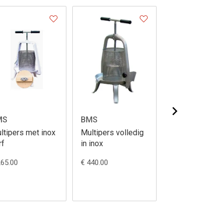
MS
BMS
BMS
ltipers met inox
Multipers volledig
Pers racagnac
rf
in inox
265.00
€ 440.00
Vanaf € 285.00