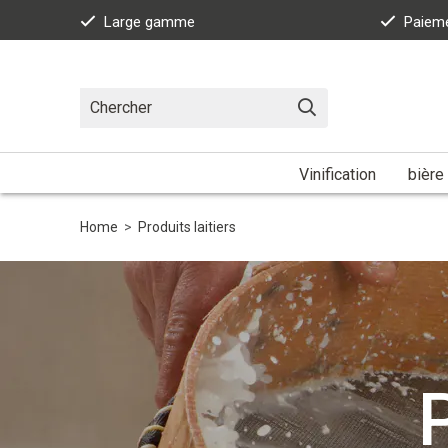
Large gamme
Paieme
Vinification
bière
Home
>
Produits laitiers
P