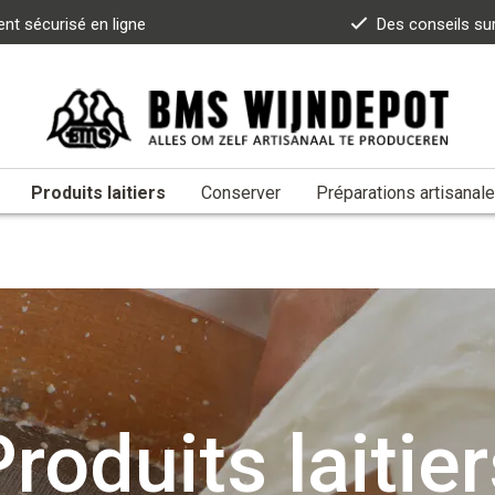
nt sécurisé en ligne
Des conseils su
Produits laitiers
Conserver
Préparations artisanal
roduits laitie