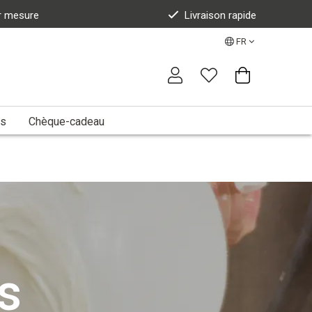
r mesure
Livraison rapide
FR
es
Chèque-cadeau
rs