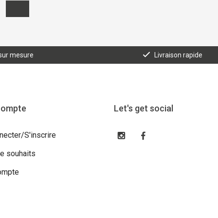
 sur mesure
Livraison rapide
compte
Let's get social
necter/S'inscrire
de souhaits
ompte