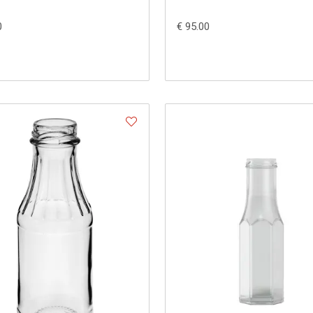
0
€ 95.00