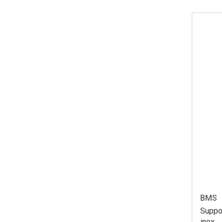
BMS
Suppor
inox