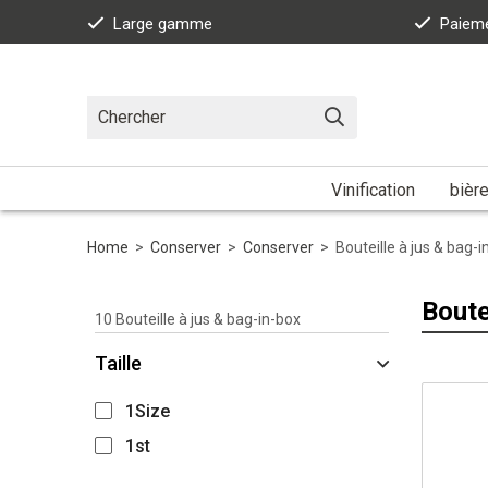
Large gamme
Paieme
Vinification
bièr
Home
>
Conserver
>
Conserver
>
Bouteille à jus & bag-i
Boute
10
Bouteille à jus & bag-in-box
Taille
1Size
1st