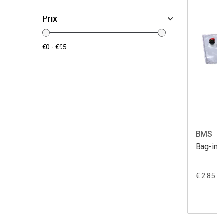
Prix
BMS
Bag-in
€ 2.85