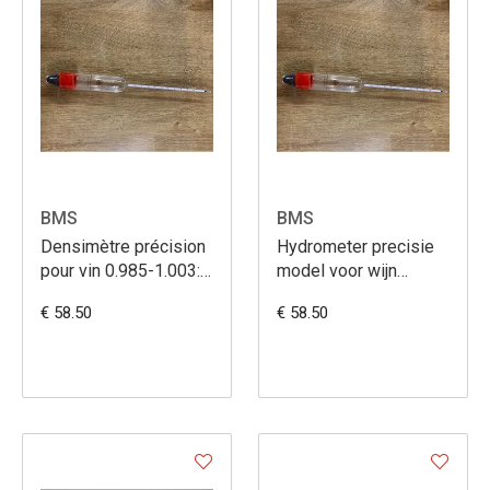
BMS
BMS
Densimètre précision
Hydrometer precisie
pour vin 0.985-1.003:
model voor wijn
0.0002g/ml
1.060-1.090:
€ 58.50
€ 58.50
0.0002g/ml