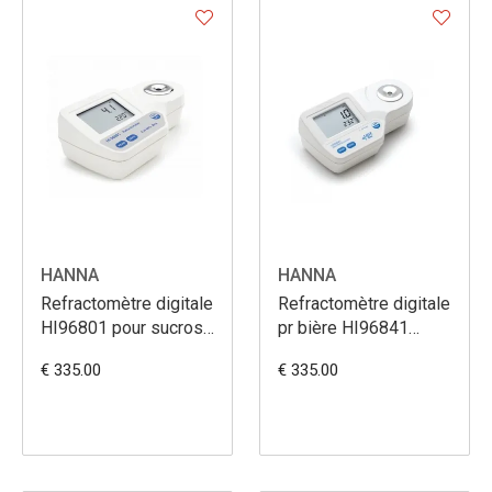
HANNA
HANNA
Refractomètre digitale
Refractomètre digitale
HI96801 pour sucrose
pr bière HI96841
0-85 Brix
PLATO
€ 335.00
€ 335.00