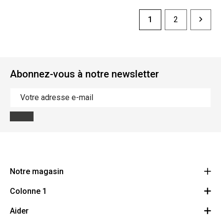
1
2
Abonnez-vous à notre newsletter
Notre magasin
Colonne 1
BMS Champetterke
Brugsesteenweg 313
Aider
Droit de révocation
8520 Kuurne