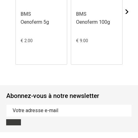
BMS
BMS
ER
Oenoferm 5g
Oenoferm 100g
Oe
€ 2.00
€ 9.00
€ 2
Abonnez-vous à notre newsletter