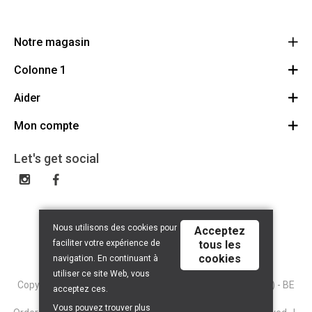
Notre magasin
Colonne 1
BMS Champetterke
Brugsesteenweg 313
Aider
Droit de révocation
8520 Kuurne
Route
Mon compte
Démonstrations
056 71 46 65
BE 0470.555.017
A propos
Se connecter/S'inscrire
Let's get social
Contact
Liste de souhaits
FAQ
Mon compte
Conditions
Nous utilisons des cookies pour
Acceptez
Privacy policy
faciliter votre expérience de
tous les
cookies
navigation. En continuant à
utiliser ce site Web, vous
Copyright © 2026 BMS Wijndepot (Belgian Mail Service NV) - BE
acceptez ces.
0421.153.709 - Brugsesteenweg 313 8520 Kuurne -
Vous pouvez trouver plus