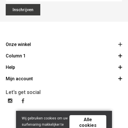
Inschrijven
Onze winkel
Column 1
BMS Champetterke
Brugsesteenweg 313
Help
Bestelling herroepen
8520 Kuurne
Route
Mijn account
Demonstraties
056 71 46 65
BE 0470.555.017
Over ons
Inloggen / Registreren
Let's get social
Contact
Mijn verlanglijst
FAQ
Mijn account
Algemene voorwaarden
Wij gebruiken cookies om uw
Alle
Privacy policy
surfervaring makkelijker te
cookies