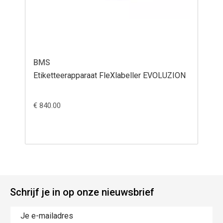
BMS
B
Etiketteerapparaat FleXlabeller EVOLUZION
Ka
€ 840.00
€ 8
Schrijf je in op onze nieuwsbrief