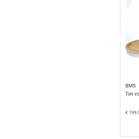
BMS
Ton vo
€ 199.