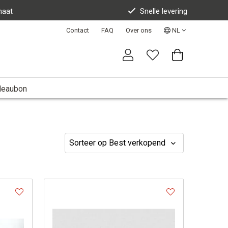
maat
Snelle levering
Contact
FAQ
Over ons
NL
deaubon