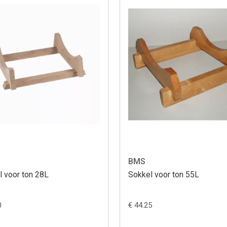
BMS
l voor ton 28L
Sokkel voor ton 55L
0
€ 44.25