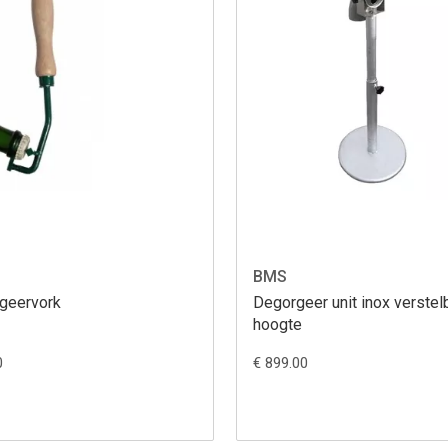
BMS
geervork
Degorgeer unit inox verstel
hoogte
0
€ 899.00