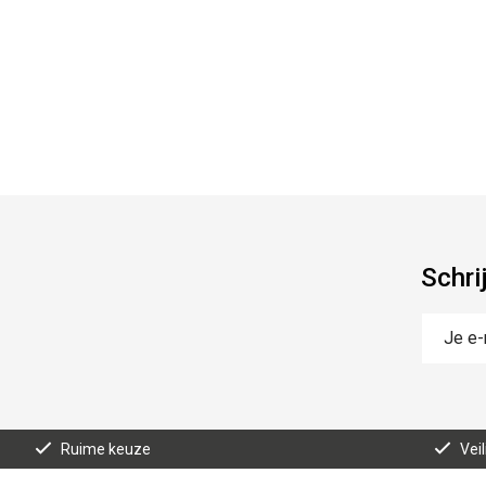
Schri
Ruime keuze
Vei