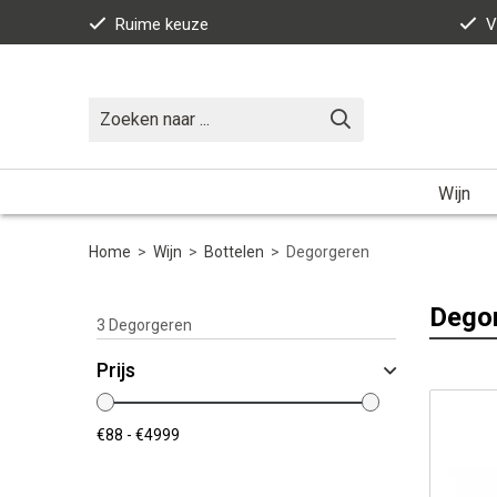
Ruime keuze
V
Wijn
Home
>
Wijn
>
Bottelen
>
Degorgeren
Dego
3
Degorgeren
Prijs