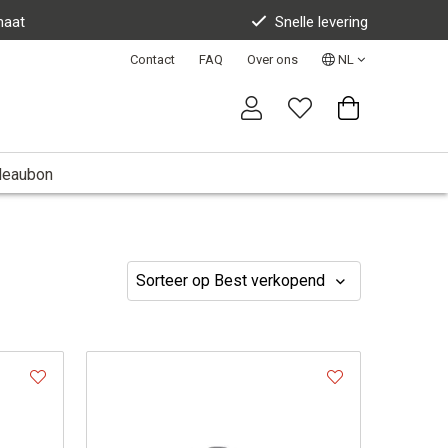
maat
Snelle levering
Contact
FAQ
Over ons
NL
deaubon