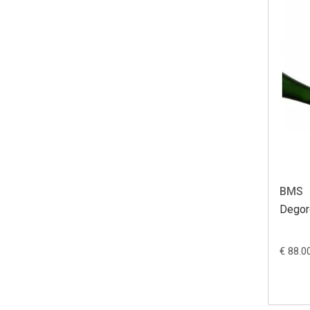
BMS
Degor
€ 88.0