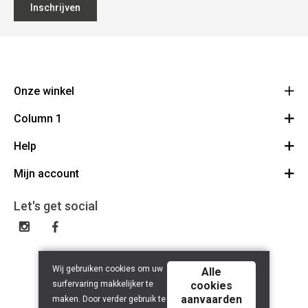
Inschrijven
Onze winkel
Column 1
BMS Champetterke
Brugsesteenweg 313
Help
Bestelling herroepen
8520 Kuurne
Route
Mijn account
Demonstraties
056 71 46 65
BE 0470.555.017
Over ons
Inloggen / Registreren
Let's get social
Contact
Mijn verlanglijst
FAQ
Mijn account
Algemene voorwaarden
Wij gebruiken cookies om uw
Alle
Privacy policy
surfervaring makkelijker te
cookies
aanvaarden
maken. Door verder gebruik te