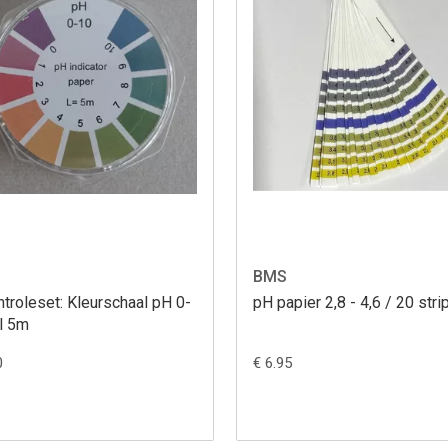
BMS
troleset: Kleurschaal pH 0-
pH papier 2,8 - 4,6 / 20 stri
l 5m
0
€ 6.95