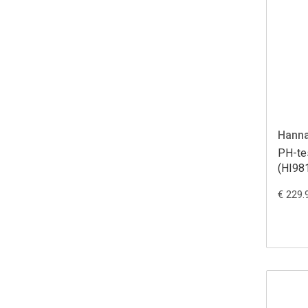
Hanna
PH-te
(HI98
€ 229.