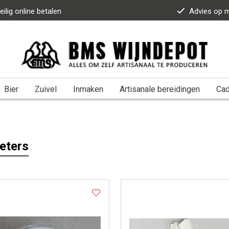
eilig online betalen
Advies op 
Bier
Zuivel
Inmaken
Artisanale bereidingen
Ca
eters