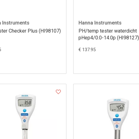
 Instruments
Hanna Instruments
ster Checker Plus (HI98107)
PH/temp tester waterdicht
pHep4/0.0-14.0p (HI98127
5
€ 137.95