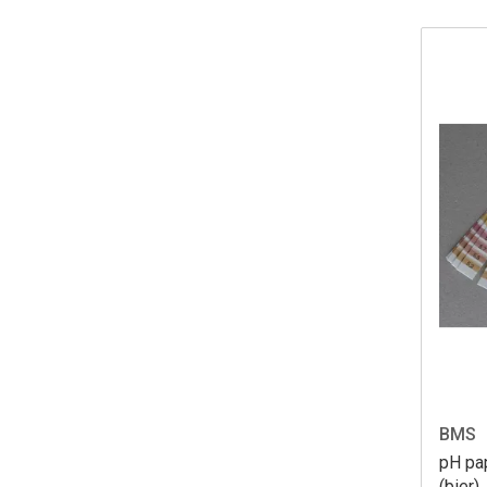
BMS
pH pap
(bier).