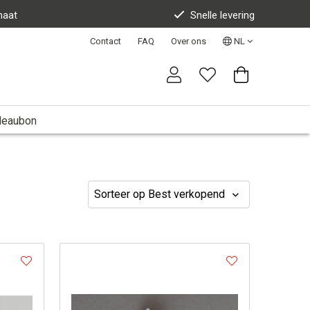
maat
Snelle levering
Contact
FAQ
Over ons
NL
deaubon