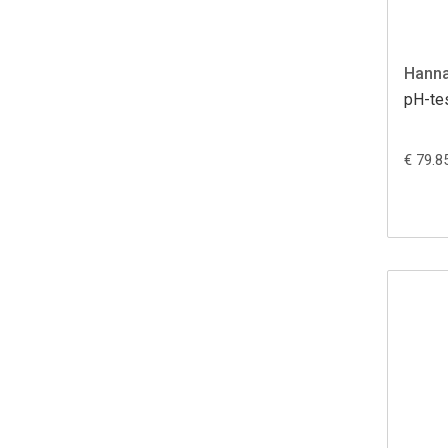
Hanna
pH-te
€ 79.8