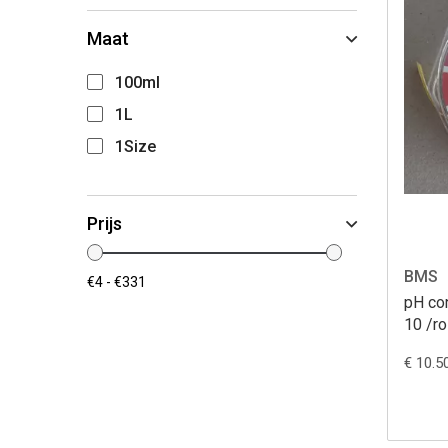
Maat
100ml
1L
1Size
Prijs
BMS
pH con
10 /ro
€ 10.5