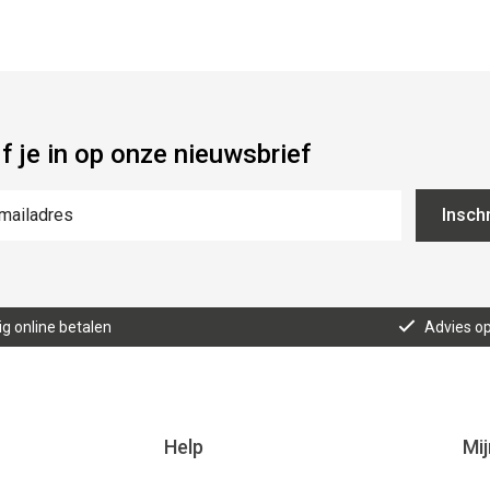
jf je in op onze nieuwsbrief
Inschr
lig online betalen
Advies o
Help
Mi