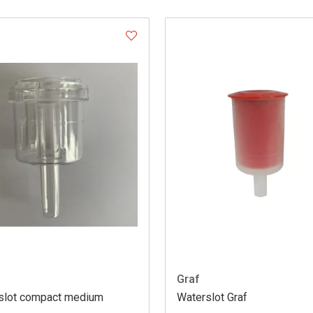
Graf
slot compact medium
Waterslot Graf