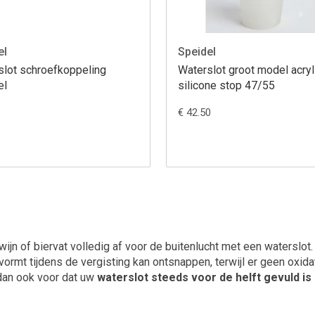
el
Speidel
slot schroefkoppeling
Waterslot groot model acry
el
silicone stop 47/55
€ 42.50
 wijn of biervat volledig af voor de buitenlucht met een waterslot
vormt tijdens de vergisting kan ontsnappen, terwijl er geen oxidat
dan ook voor dat uw
waterslot steeds voor de helft gevuld is