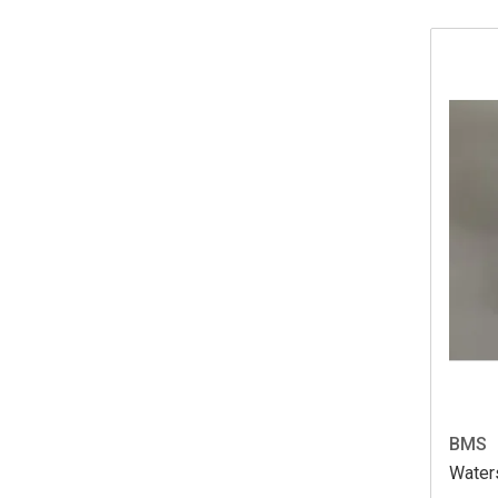
BMS
Water