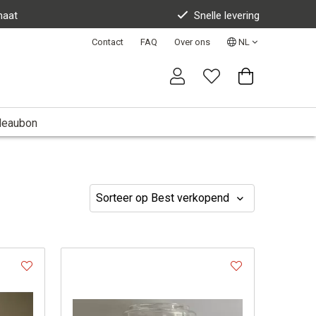
maat
Snelle levering
Contact
FAQ
Over ons
NL
deaubon