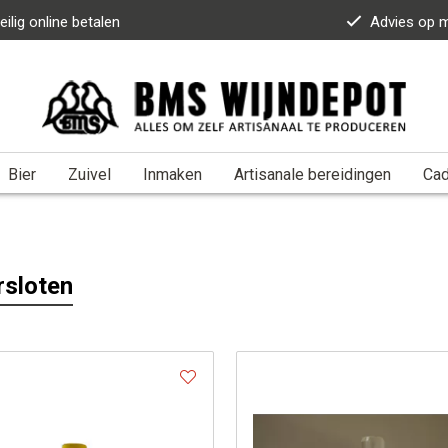
eilig online betalen
Advies op 
Bier
Zuivel
Inmaken
Artisanale bereidingen
Ca
sloten