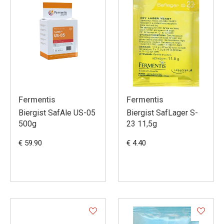
Fermentis
Fermentis
Biergist SafAle US-05
Biergist SafLager S-
500g
23 11,5g
€ 59.90
€ 4.40