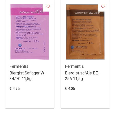
Fermentis
Fermentis
Biergist Saflager W-
Biergist safAle BE-
34/70 11,5g
256 11,5g
€ 4.95
€ 4.05