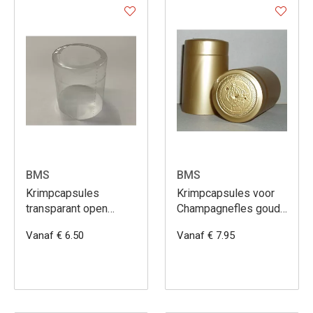
BMS
BMS
Krimpcapsules
Krimpcapsules voor
transparant open
Champagnefles goud
Ø35/H38 met perfo
35x55
Vanaf € 6.50
Vanaf € 7.95
rand 100st