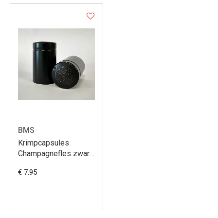
BMS
Krimpcapsules
Champagnefles zwart
mat Ø35/H60 100st
€ 7.95