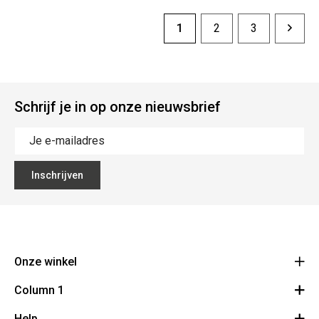
1
2
3
Schrijf je in op onze nieuwsbrief
Inschrijven
Onze winkel
Column 1
BMS Champetterke
Brugsesteenweg 313
Help