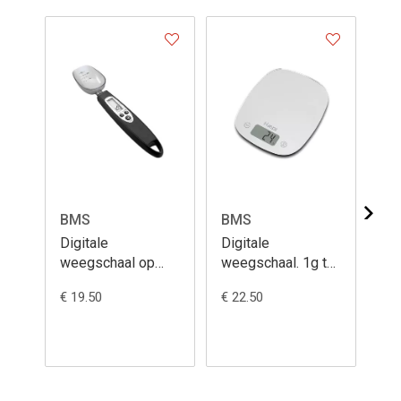
BMS
BMS
B
Digitale
Digitale
Di
weegschaal op
weegschaal. 1g tot
we
lepel. Per 0,1g tot
5kg
0,
€ 19.50
€ 22.50
€ 2
500g.