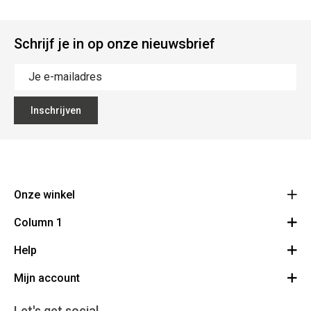
Schrijf je in op onze nieuwsbrief
Inschrijven
Onze winkel
Column 1
BMS Champetterke
Brugsesteenweg 313
Help
Bestelling herroepen
8520 Kuurne
Route
Mijn account
Demonstraties
056 71 46 65
BE 0470.555.017
Over ons
Inloggen / Registreren
Let's get social