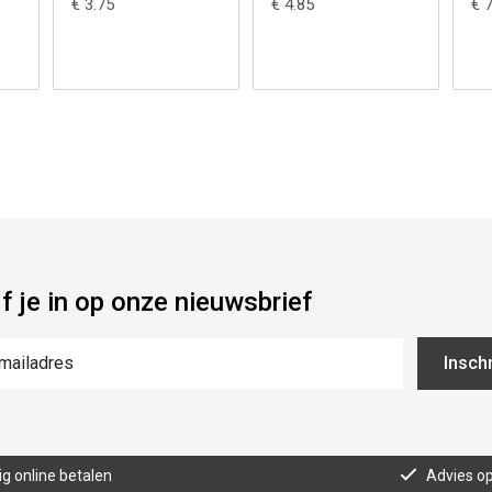
€ 3.75
€ 4.85
€ 
jf je in op onze nieuwsbrief
Inschr
lig online betalen
Advies o