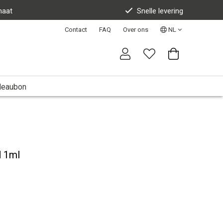
maat
Snelle levering
Contact
FAQ
Over ons
NL
deaubon
d 1ml