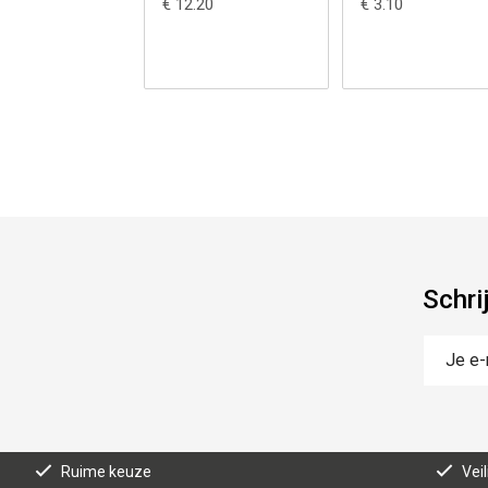
€ 12.20
€ 3.10
Schri
Ruime keuze
Vei