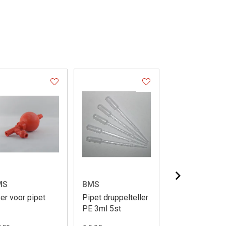
MS
BMS
BMS
er voor pipet
Pipet druppelteller
Doseerspuit 5
PE 3ml 5st