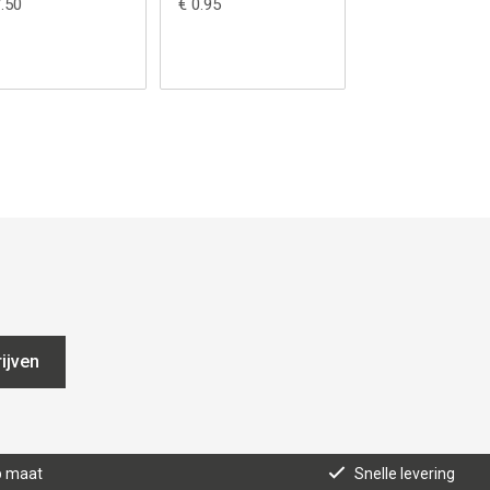
7.50
€ 0.95
€ 14.85
ijven
p maat
Snelle levering