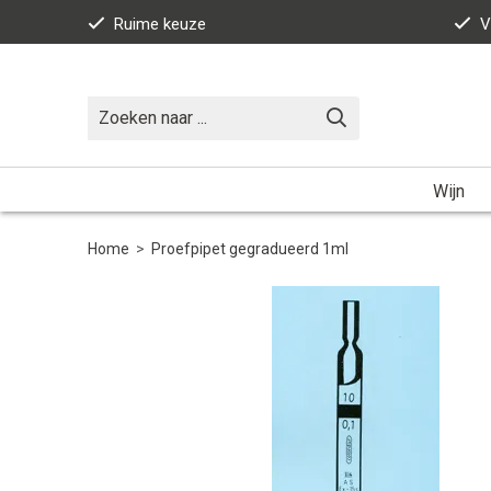
Ruime keuze
V
Wijn
Home
>
Proefpipet gegradueerd 1ml